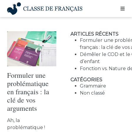
Aller
au
contenu
ARTICLES RÉCENTS
Formuler une problé
français : la clé de v
Démêler le COD et le 
d’enfant
Fonction vs. Nature d
Formuler une
CATÉGORIES
problématique
Grammaire
en français : la
Non classé
clé de vos
arguments
Ah, la
problématique !