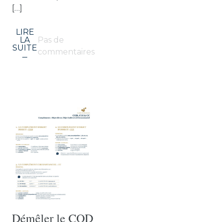
[…]
LIRE
LA
Pas de
SUITE
commentaires
Démêler le COD