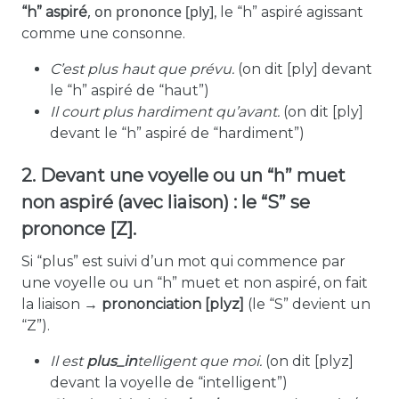
,
on prononce
[ply]
“h” aspiré
, le “h” aspiré agissant
comme une consonne.
C’est plus haut que prévu.
(on dit
[ply]
devant
le “h” aspiré de “haut”)
Il court plus hardiment qu’avant.
(on dit
[ply]
devant le “h” aspiré de “hardiment”)
2. Devant une voyelle ou un “h” muet
non aspiré (avec liaison) : le “S” se
prononce [Z].
Si “plus” est suivi d’un mot qui commence par
une
voyelle
ou un
“h” muet et non aspiré
, on fait
la liaison
→
p
rononciation [plyz]
(le “S” devient un
“Z”).
Il est
plus_in
telligent que moi.
(on dit
[plyz]
devant la voyelle de “intelligent”)