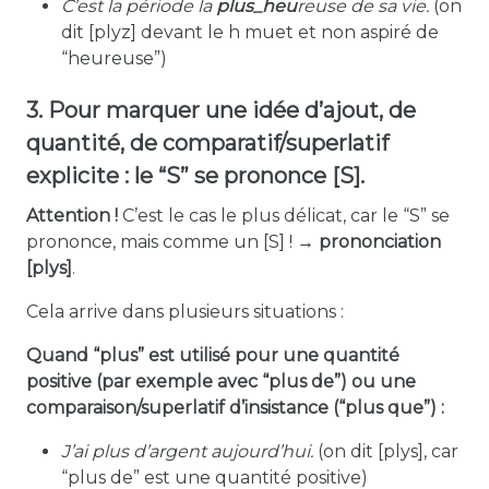
C’est la période la
plus_heu
reuse de sa vie.
(on
dit
[plyz]
devant le h muet et non aspiré de
“heureuse”)
3. Pour marquer une idée d’ajout, de
quantité, de comparatif/superlatif
explicite : le “S” se prononce [S].
Attention !
C’est le cas le plus délicat, car le “S” se
prononce, mais comme un [S] !
→ prononciation
[plys]
.
Cela arrive dans plusieurs situations :
Quand “plus” est utilisé pour une quantité
positive (par exemple avec “plus de”) ou une
comparaison/superlatif d’insistance (“plus que”) :
J’ai
plus
d’argent aujourd’hui.
(on dit [plys], car
“plus de” est une quantité positive)