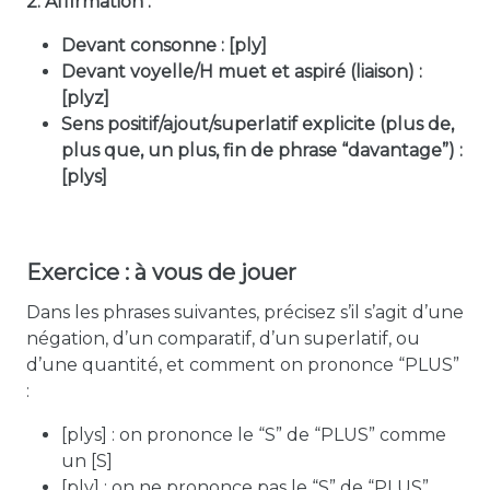
2. Affirmation :
Devant consonne : [ply]
Devant voyelle/H muet et aspiré (liaison) :
[plyz]
Sens positif/ajout/superlatif explicite (plus de,
plus que, un plus, fin de phrase “davantage”) :
[plys]
Exercice : à vous de jouer
Dans les phrases suivantes, précisez s’il s’agit d’une
négation, d’un comparatif, d’un superlatif, ou
d’une quantité, et comment on prononce “PLUS”
:
[plys]
: on prononce le “S” de “PLUS” comme
un [S]
[ply]
: on ne prononce pas le “S” de “PLUS”