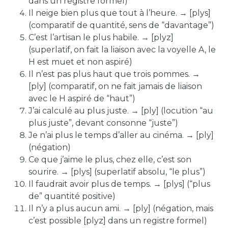
dans un registre formel
)
Il neige bien plus que tout à l’heure. →
[plys]
(comparatif de quantité, sens de “davantage”)
C’est l’artisan le plus habile. →
[plyz]
(superlatif,
on fait la liaison avec la voyelle A, le
H est muet et
non aspiré
)
Il n’est pas plus haut que trois pommes. →
[ply]
(
comparatif, on ne fait jamais de liaison
avec le H
aspiré
de “haut”
)
J’ai calculé au plus juste. →
[ply]
(locution “au
plus juste”, devant consonne “juste”)
Je n’ai plus le temps d’aller au cinéma. →
[ply]
(négation)
Ce que j’aime le plus, chez elle, c’est son
sourire. →
[plys]
(superlatif absolu, “le plus”)
Il faudrait avoir plus de temps. →
[plys]
(“plus
de” quantité positive)
Il n’y a plus aucun ami. →
[ply]
(négation,
mais
c’est possible [plyz] dans un registre formel
)