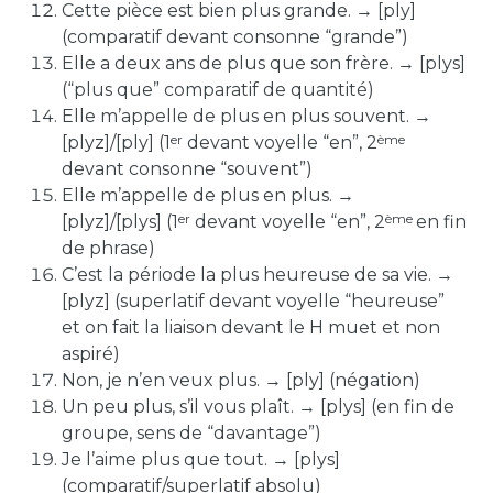
Cette pièce est bien plus grande. →
[ply]
(comparatif devant consonne “grande”)
Elle a deux ans de plus que son frère. →
[plys]
(“plus que” comparatif de quantité)
Elle m’appelle de plus en plus souvent. →
er
ème
[plyz]/[ply]
(1
devant voyelle “en”, 2
devant consonne “souvent”)
Elle m’appelle de plus en plus. →
er
ème
[plyz]/
[plys]
(1
devant voyelle “en”, 2
en fin
de phrase)
C’est la période la plus heureuse de sa vie. →
[plyz]
(superlatif devant voyelle “heureuse”
et
on fait la liaison devant le
H muet et
non
aspiré)
Non, je n’en veux plus. →
[ply]
(négation)
Un peu plus, s’il vous plaît. →
[plys]
(en fin de
groupe, sens de “davantage”)
Je l’aime plus que tout. →
[plys]
(comparatif/superlatif absolu)