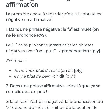
affirmation
La première chose à regarder, c’est si la phrase est
négative
ou
affirmative
.
1. Dans une phrase négative : le “S” est muet (on
ne le prononce PAS).
Le “S” ne se prononce
jamais
dans les phrases
négatives avec
“ne… plus” → prononciation : [ply].
Exemples :
Je ne veux
plus
de café.
(on dit [ply])
Il n’y a
plus
de pain.
(on dit [ply])
2. Dans une phrase affirmative : c’est là que ça se
complique… un peu !
Si la phrase n’est pas négative, la prononciation du
“S” dépend du mot qui suit ou de la position de