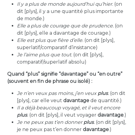
Il y a
plus
de monde aujourd’hui qu’hier.
(on
dit [plys], il y a une quantité plus importante
de monde.)
Elle a
plus
de courage que de prudence.
(on
dit [plys], elle a davantage de courage.)
Elle est
plus
que fière d’elle.
(on dit [plys],
superlatif/comparatif d’insistance)
Je l’aime
plus
que tout.
(on dit [plys],
comparatif/superlatif absolu)
Quand “plus” signifie “davantage” ou “en outre”
(souvent en fin de phrase ou isolé) :
Je n’en veux pas moins, j’en veux
plus
.
(on dit
[plys], car elle veut
davantage
de quantité.)
Il a déjà beaucoup voyagé, et il veut encore
plus
.
(on dit [plys], il veut voyager
davantage
.)
Je ne peux pas t’en donner
plus
.
(on dit [plys],
je ne peux pas t’en donner
davantage
.)